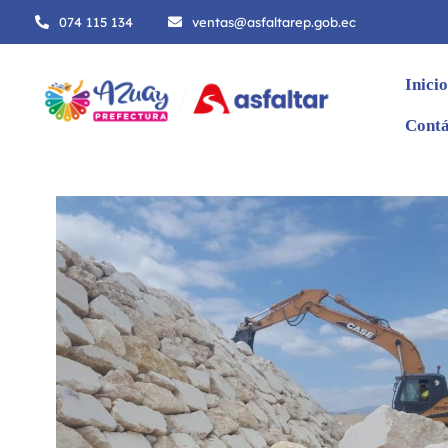
074 115 134
ventas@asfaltarep.gob.ec
Inicio
Contá